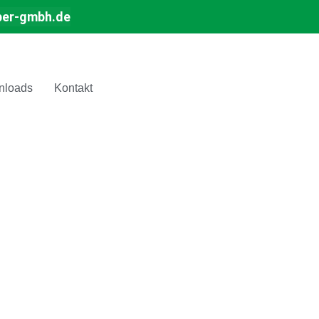
ber-gmbh.de
nloads
Kontakt